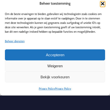
Naast het taxeren van schade bieden we ook
Beheer toestemming
reparaties aan huis
met een garantie van twee
Om de beste ervaringen te bieden, gebruiken wij technologieën zoals cookies om
jaar. Als we een televisie niet kunnen repareren,
informatie over je apparaat op te slaan en/of te raadplegen. Door in te stemmen
met deze technologieën kunnen wij gegevens zoals surfgedrag of unieke ID's op
zorgen we ervoor dat deze milieuvriendelijk
deze site verwerken. Als je geen toestemming geeft of uw toestemming intrekt,
wordt gerecycled. Zo dragen we bij aan een
kan dit een nadelige invloed hebben op bepaalde functies en mogelijkheden.
duurzamere omgeving door elektronisch afval
Beheer diensten
verantwoord te verwerken.
Accepteren
Schadetaxatie zonder administratieve
rompslomp
Weigeren
Bij TV Schadetaxatie Service hanteren we een
Bekijk voorkeuren
unieke aanpak waardoor het eenvoudig is om een
Privacy Policy
Privacy Policy
schadetaxatie aan te vragen. Met ons
eenvoudige
formulier
kunt u snel en moeiteloos uw
televisieschade melden. Alle aanvragen worden